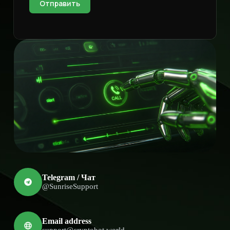
Отправить
Telegram / Чат
@SunriseSupport
Email address
support@cryptobot.world