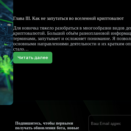
Глава III. Как не запутаться во вселенной криптовалют
Для новичка тяжело разобраться в многообразии видов де
криптовалютой. Большой объём разноплановой информа
терминами, запутывает и осложняет понимание. Я позволи
основными направлениями деятельности и их кратким оп
стало…
Читать далее
Глава
III.
Как
не
запутаться
во
вселенной
криптовалют
Подпишитесь, чтобы первыми
получать обновления бота, новые