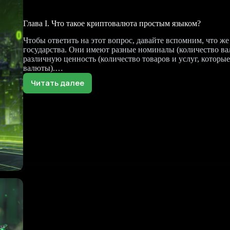
Глава I. Что такое криптовалюта простым языком?
Чтобы ответить на этот вопрос, давайте вспомним, что же
государства. Они имеют разные номиналы (количество ва
различную ценность (количество товаров и услуг, которы
валюты).…
Читать далее
Глава
I.
Что
такое
криптовалюта
простым
языком?