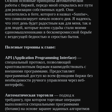
Освоив основные принципы автоматической
работы с биржей, передо мной открылись все пути
для реализации собственных идей. Они
воплотились в боте, которого я назвал «Sunrise»,
что символизирует начало нового дня. Я надеюсь,
что этот день будет радостным как для меня, так и
для людей, которые волею судьбы стали моими
единомышленниками в бескомпромиссной борьбе
с вездесущей бедностью и серостью бытия.
Полезные термины к главе:
API (Application Programming Interface)
—
специальный протокол, позволяющий
криптовалютным биржам взаимодействовать с
внешними программами. Предоставляет
программный доступ ко всем функциям биржи без
необходимости ручного управления через веб-
интерфейс.
Автоматическая торговля
— подход к
трейдингу, при котором торговые операции
выполняются специальными программами
(ботами) на основе заранее заданных алгоритмов