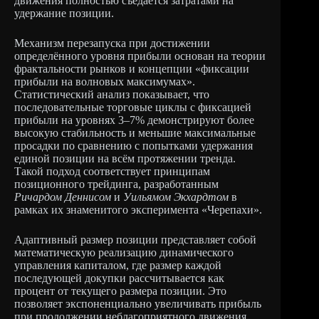
движения полностью съедается затратами на
удержание позиции.
Механизм перезапуска при достижении
определённого уровня прибыли основан на теории
фрактальности рынков и концепции «фиксации
прибыли на волновых максимумах».
Статистический анализ показывает, что
последовательные торговые циклы с фиксацией
прибыли на уровнях 3–7% демонстрируют более
высокую стабильность и меньшие максимальные
просадки по сравнению с попытками удержания
единой позиции на всём протяжении тренда.
Такой подход соответствует принципам
позиционного трейдинга, разработанным
Ричардом Деннисом
и
Уильямом Экхардтом
в
рамках их знаменитого эксперимента «Черепахи».
Адаптивный размер позиции представляет собой
математическую реализацию динамического
управления капиталом, где размер каждой
последующей докупки рассчитывается как
процент от текущего размера позиции. Это
позволяет экспоненциально увеличивать прибыль
при продолжении неблагоприятного движения