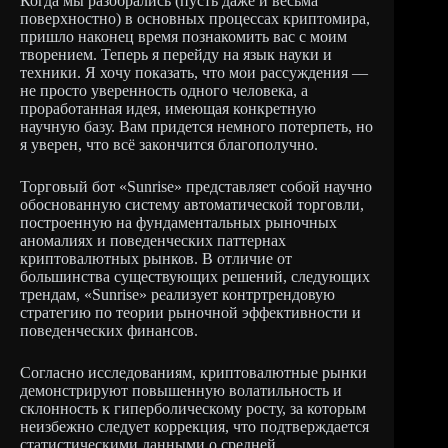
Когда мы разобрались (пусть даже и весьма
поверхностно) в основных процессах криптомира,
пришло наконец время познакомить вас с моим
творением. Теперь я перейду на язык науки и
техники. Я хочу показать, что мои рассуждения —
не просто уверенность одного человека, а
проработанная идея, имеющая конкретную
научную базу. Вам придется немного потерпеть, но
я уверен, что всё закончится благополучно.
Торговый бот «Sunrise» представляет собой научно
обоснованную систему автоматической торговли,
построенную на фундаментальных рыночных
аномалиях и поведенческих паттернах
криптовалютных рынков. В отличие от
большинства существующих решений, следующих
трендам, «Sunrise» реализует контртрендовую
стратегию по теории рыночной эффективности и
поведенческих финансов.
Согласно исследованиям, криптовалютные рынки
демонстрируют повышенную волатильность и
склонность к гиперболическому росту, за которым
неизбежно следует коррекция, что подтверждается
статистическими данными о средней