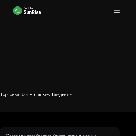
Перейти
к
сути
Торговый бот «Sunrise». Введение