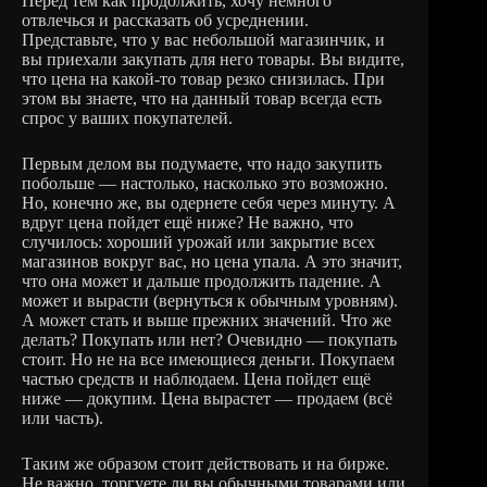
Перед тем как продолжить, хочу немного
отвлечься и рассказать об усреднении.
Представьте, что у вас небольшой магазинчик, и
вы приехали закупать для него товары. Вы видите,
что цена на какой-то товар резко снизилась. При
этом вы знаете, что на данный товар всегда есть
спрос у ваших покупателей.
Первым делом вы подумаете, что надо закупить
побольше — настолько, насколько это возможно.
Но, конечно же, вы одернете себя через минуту. А
вдруг цена пойдет ещё ниже? Не важно, что
случилось: хороший урожай или закрытие всех
магазинов вокруг вас, но цена упала. А это значит,
что она может и дальше продолжить падение. А
может и вырасти (вернуться к обычным уровням).
А может стать и выше прежних значений. Что же
делать? Покупать или нет? Очевидно — покупать
стоит. Но не на все имеющиеся деньги. Покупаем
частью средств и наблюдаем. Цена пойдет ещё
ниже — докупим. Цена вырастет — продаем (всё
или часть).
Таким же образом стоит действовать и на бирже.
Не важно, торгуете ли вы обычными товарами или