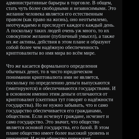
административные барьеры в торговле. В общем,
стать чуть более свободными и независимыми. Это
желание человека является его естественным
правом (как право на жизнь), оно неотъемлемо,
неотчуждаемо и преследует каждого каждый день.
А поскольку таких людей очень уж много, то их
совокупное желание (публичный умысел), а также
их же активы, действия в этом плане и образуют
собой более чем надёжную обеспеченность
криптовалюты во имя мира во всём мире.
Что же касается формального определения
обычных денег, то в чисто юридическом
понимании криптовалюта ими не является,
поскольку по определению деньги выпускаются
(эмитируются) и обеспечиваются государствами. И
в основном именно этим деньги отличаются от
криптовалют (скептики тут говорят о надёжности
государства). Но не нужно забывать, что и само
государство обеспечивается его гражданами,
обществом. Если исчезнут граждане, исчезнет и
само государство. Это значит, что общество
является основой государства, его базой. В этом
плане общество имеет более высокий уровень и
приоритет. И если общество порождает