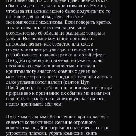
Не только защита от подделки даёт ценность как
обычным деньгам, так и криптовалюте. Нужно,
чтобы за эти активы можно было получить что-то
полезное для их обладателя. Это уже
экономические механизмы. Если говорить кратко,
то криптовалюта обеспечена реальной
возможностью её обмена на реальные товары и
услуги. Всё больше компаний принимают
цифровые деньги как средство платежа, а
государственные регуляторы по всему миру
разрабатывают правовые рамки для этой сферы.
Не будем приводить примеры, но уже сегодня
несколько государств полностью признали
криптовалюту аналогом обычных денег, во
множестве стран за неё продается недвижимость и
даже уплачиваются налоги (кантон Цуг,
Швейцария), что, собственно, в понимании автора
приравнено к признанию их обычными деньгами,
ведь такую важную составляющую, как налоги,
нельзя принимать абы чем.
Но самым главным обеспечением криптовалюты
является коллективное желание огромного
количества людей из огромного количества стран
упростить платежи, убрать комиссии, снять