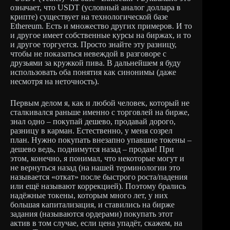
означает, что USDT (условный аналог доллара в
крипте) существует на технологической базе
Ethereum. Есть и множество других примеров. И то
и другое имеет собственные курсы на биржах, и то
и другое торгуется. Просто знайте эту разницу,
чтобы не показаться невеждой в разговоре с
друзьями за кружкой пива. В дальнейшем я буду
использовать оба понятия как синонимы (даже
несмотря на неточность).
Первым делом я, как и любой человек, который не
сталкивался раньше именно с торговлей на бирже,
знал одно – покупай дешево, продавай дорого,
разницу в карман. Естественно, у меня созрел
план. Нужно покупать внезапно упавшие токены –
дешево ведь, поднимутся назад – продам! При
этом, конечно, я понимал, что некоторые могут и
не вернуться назад (на нашей терминологии это
называется «откат» после быстрого роста/падения
или ещё называют коррекцией). Поэтому брались
надёжные токены, которым много лет, у них
большая капитализация, и ставились на бирже
задания (называются ордерами) покупать этот
актив в том случае, если цена упадёт, скажем, на