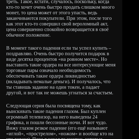
треть. Такое, кстати, случалось, поскольку, когда
кто-то хочет очень быстро продать слишком много
монет, то цена может от этого упасть, ведь
заканчиваются покупатели. При этом, после того
как этот кто-то совершил свой вероломный акт,
цена совершенно спокойно возвращается в своё
обычное положение.
В момент такого падения если ты успел купить –
поздравляю. Очень быстро получится подарок в
виде десятка процентов «на ровном месте». Но
выставить такие ордера на все интересующие меня
торговые пары означало необходимость
обеспечивать такие ордера ликвидностью
(вкладывать немалые деньги). И получалось, что
ты ставишь задание на один токен, а падает
другой, и вот так не можешь угнаться за счастьем.
Следующая серия была посвящена тому, как
выискивать такие падения глазом. Был куплен
огромный телевизор, на него выведены 24
графика, и пошли бессонные ночи. И вот чудо.
Вижу глазом резкое падение (его ещё называют
«иглой», «прострелом», «ножом» и вообще кто на