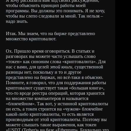
Я хочу рассказать вам ход своих рассуждений,
чтобы объяснить принцип работы моей
программы. Вы должны это понимать. Я не хочу,
чтобы вы слепо следовали за мной. Так нельзя –
надо знать.
Итак. Мы знаем, что на бирже представлено
множество криптовалют.
Ох. Пришло время оговориться. В статьях и
разговорах вы можете часто услышать слово
«токен» как синоним слова «криптовалюта». Для
нас с вами, для целей
этой книги
, существенной
разницы нет, поскольку и то и другое
представлено на биржах, но всё-таки я объясню.
Помните, я говорил, что для поддержания работы
криптовалют существует такая «большая книга»,
что-то вроде реестра операций, которая хранится
на множестве компьютеров и называется
«блокчейном». Так вот, у истинной криптовалюты
он есть, а токен строится на «чужом» блокчейне
какой-либо криптовалюты, то есть является
производным от этой криптовалюты. Поэтому вы
можете слышать такие выражения, как токен
«USDT (Tether)» на базе «Ethereum». Буквально это