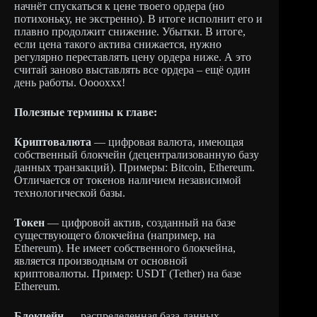
начнёт спускаться к цене твоего ордера (но
потихоньку, не экстренно). В итоге исполнит его и
плавно продолжит снижение. Убытки. В итоге,
если цена такого актива снижается, нужно
регулярно переставлять цену ордера ниже. А это
считай заново выставлять все ордера – ещё один
день работы. Ооооххх!
Полезные термины к главе:
Криптовалюта
— цифровая валюта, имеющая
собственный блокчейн (децентрализованную базу
данных транзакций). Примеры: Bitcoin, Ethereum.
Отличается от токенов наличием независимой
технологической базы.
Токен
— цифровой актив, созданный на базе
существующего блокчейна (например, на
Ethereum). Не имеет собственного блокчейна,
является производным от основной
криптовалюты. Пример: USDT (Tether) на базе
Ethereum.
Блокчейн
— распределенная база данных