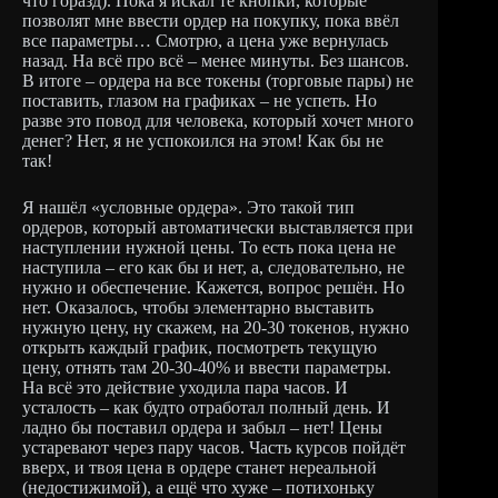
что горазд). Пока я искал те кнопки, которые
позволят мне ввести ордер на покупку, пока ввёл
все параметры… Смотрю, а цена уже вернулась
назад. На всё про всё – менее минуты. Без шансов.
В итоге – ордера на все токены (торговые пары) не
поставить, глазом на графиках – не успеть. Но
разве это повод для человека, который хочет много
денег? Нет, я не успокоился на этом! Как бы не
так!
Я нашёл «условные ордера». Это такой тип
ордеров, который автоматически выставляется при
наступлении нужной цены. То есть пока цена не
наступила – его как бы и нет, а, следовательно, не
нужно и обеспечение. Кажется, вопрос решён. Но
нет. Оказалось, чтобы элементарно выставить
нужную цену, ну скажем, на 20-30 токенов, нужно
открыть каждый график, посмотреть текущую
цену, отнять там 20-30-40% и ввести параметры.
На всё это действие уходила пара часов. И
усталость – как будто отработал полный день. И
ладно бы поставил ордера и забыл – нет! Цены
устаревают через пару часов. Часть курсов пойдёт
вверх, и твоя цена в ордере станет нереальной
(недостижимой), а ещё что хуже – потихоньку