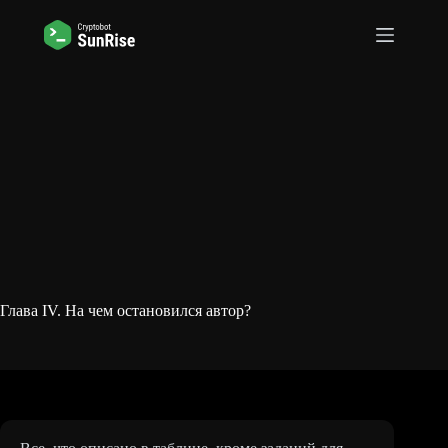
Перейти
к
сути
Глава IV. На чем остановился автор?