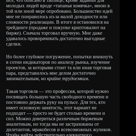
Все, что описано в таблице, кроме заданий для
молодых людей вроде «тапанья хомячка», мною в
той или иной мере опробовано. Большинство идей
мне не понравилось из-за малой доходности или
сложности реализации. В итоге я остановился на
трейдинге (продаже и покупке криптовалют на
бирже). Сначала торговал вручную. Мне даже
удавалось проворачивать достаточно выгодные
сделки.
Но более глубокое погружение, попытки вникнуть
в сотни индикаторов по анализу рынка, изучение
проектов, за которыми стоит та или иная торговая
пара, представилось мне делом достаточно
занимательным,
но крайне трудоемким
.
Такая торговля — это профессия, которой нужно
посвящать большую часть свободного времени и
постоянно держать руку на пульсе. Для тех, кто
имеет основную занятость, этот вариант не
подходит — просто не будет столько времени и
сил. Можно довериться различным биржевым
аналитикам, но тогда мы не застрахованы от
дилетантов, мракобесов и всевозможных жуликов.
Чтобы найти действительно адекватного